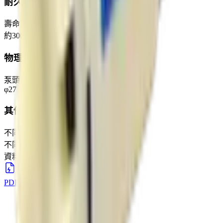
耐久性
壽命實驗
約3000H
物理規格
泵頭尺寸
φ27
其他說明
不同電壓規格可定製
不同電壓規格可訂製
資料下載
PDF下載
下載
→