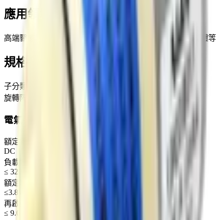
應用領域
高端醫療器械、保健器材、家用電器、廚房衛浴、美容美體等
規格參數
子分類
旋轉隔膜氣泵
電氣參數
額定電壓
DC 12 V
負載電流 (300mmHg)
≤ 320 mA
額定功率
≤3.8W
再啟動電壓
≤ 9.0 V