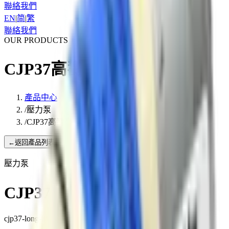
聯絡我們
EN
|
简
|
繁
聯絡我們
OUR PRODUCTS
CJP37高壽命
產品中心
/
壓力泵
/
CJP37高壽命
←
返回產品列表
壓力泵
CJP37高壽命
cjp37-long-life