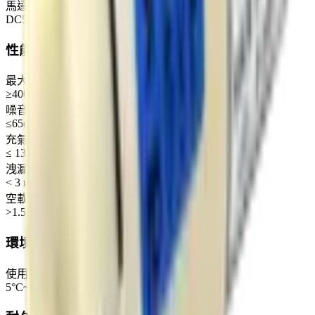
馬達額定電壓（建議範圍）
DC5-24V
性能參數
最大壓力
≥400mmHg
噪音
≤65dB
充氣時間 (500CC 0~300mmHg)
≤ 13 S
洩漏量
< 3 mmHg
空載流量
>1.5L/min
環境條件
使用環境
5°C~45°C, 30%~85%RH