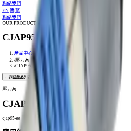
聯絡我們
EN
|
简
|
繁
聯絡我們
OUR PRODUCTS
CJAP95-AA
產品中心
/
壓力泵
/
CJAP95-AA
←
返回產品列表
壓力泵
CJAP95-AA
cjap95-aa