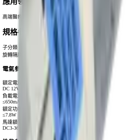
應用領域
高端醫療器械、保健器材，汽車用品等
規格參數
子分類
旋轉隔膜氣泵
電氣參數
額定電壓
DC 12V
負載電流
≤650mA
額定功率
≤7.8W
馬達額定電壓（建議範圍）
DC3-36V