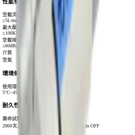
性能參數
空載流量
≥5L/min
最大壓力
≥100KPa
空載噪音
≤60dB@30cm
介質
空氣
環境條件
使用環境
5°C~45°C, 30%~80%RH
耐久性
壽命試驗
2000次, DC12V, @55KPa, 15min ON, 5min OFF