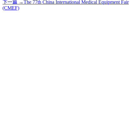
下一篇
→
The 77th China International Medical Equipment Fair
(CMEF)