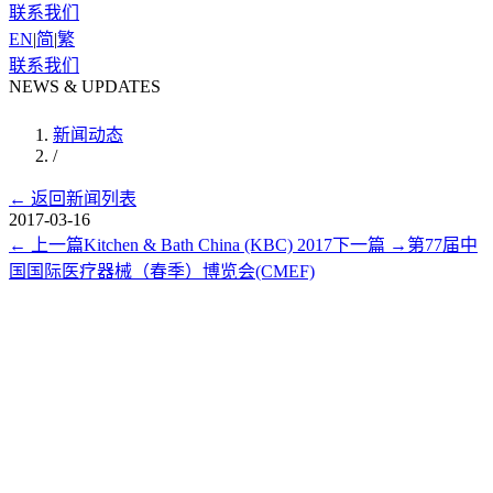
联系我们
EN
|
简
|
繁
联系我们
NEWS & UPDATES
新闻动态
/
←
返回新闻列表
2017-03-16
←
上一篇
Kitchen & Bath China (KBC) 2017
下一篇
→
第77届中
国国际医疗器械（春季）博览会(CMEF)