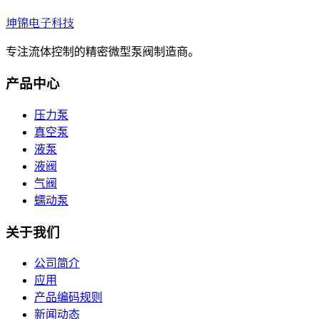
坤锦电子科技
专注流体控制的精密微型泵阀制造商。
产品中心
压力泵
真空泵
液泵
液阀
气阀
蠕动泵
关于我们
公司简介
应用
产品编码规则
新闻动态