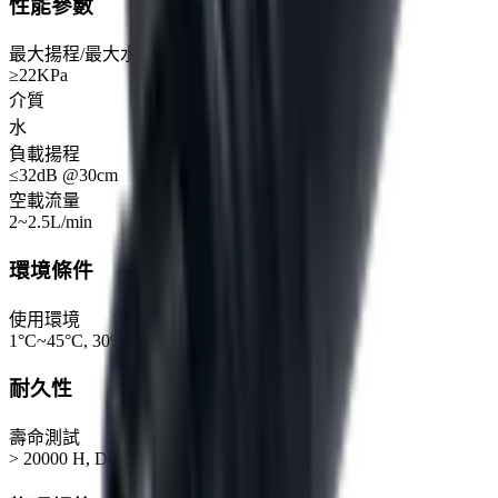
性能參數
最大揚程/最大水壓
≥22KPa
介質
水
負載揚程
≤32dB @30cm
空載流量
2~2.5L/min
環境條件
使用環境
1°C~45°C, 30%~80%RH
耐久性
壽命測試
> 20000 H, DC12V @ 13KPa