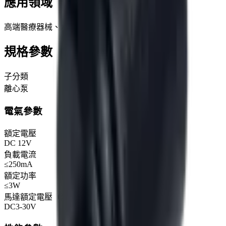
應用領域
高端醫療器械、水循環設備、家用電器等
規格參數
子分類
離心泵
電氣參數
額定電壓
DC 12V
負載電流
≤250mA
額定功率
≤3W
馬達額定電壓（建議範圍）
DC3-30V