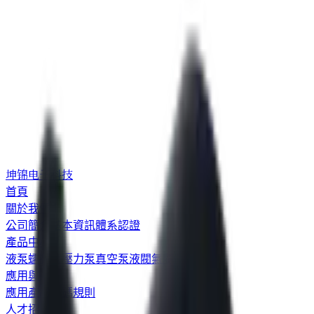
坤锦电子科技
首頁
關於我們
公司簡介
基本資訊
體系認證
產品中心
液泵
蠕動泵
壓力泵
真空泵
液閥
氣閥
應用與技術
應用
產品編碼規則
人才招聘