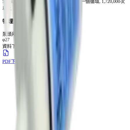
500H, 300CC氣罐, 1.05秒開 / 0.3秒關為一個循環, 1,720,000次
以上
物理規格
泵頭尺寸
φ27
資料下載
PDF下載
下載
→