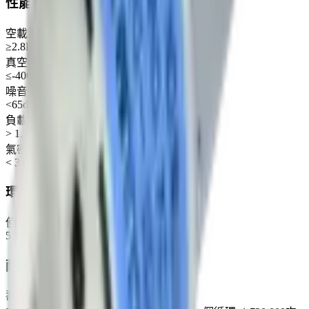
性能參數
空載流量
≥2.8L/min
真空度
≤-400mmHg
噪音
<65dB
負載流量
> 1.1 L/min (-300mmHg)
氣密性
< 3 mmHg/min
環境條件
使用環境
5°C~45°C, 30%~85%RH
耐久性
壽命測試