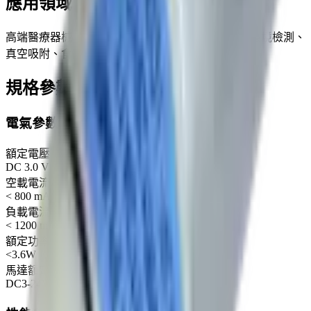
應用領域
高端醫療器械、保健器材、家用電器、母嬰產品、環境檢測、
真空吸附、食品保鮮等
規格參數
電氣參數
額定電壓
DC 3.0 V
空載電流
< 800 mA
負載電流
< 1200 mA
額定功率
<3.6W
馬達額定電壓（建議範圍）
DC3-24V