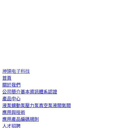
坤锦电子科技
首頁
關於我們
公司簡介
基本資訊
體系認證
產品中心
液泵
蠕動泵
壓力泵
真空泵
液閥
氣閥
應用與技術
應用
產品編碼規則
人才招聘