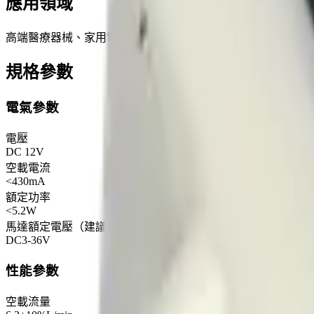
應用領域
高端醫療器械、家用電器、个人护理等
規格參數
電氣參數
電壓
DC 12V
空載電流
<430mA
額定功率
<5.2W
馬達額定電壓（建議範圍）
DC3-36V
性能參數
空載流量