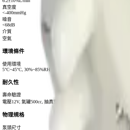
6.2±10%L/min
真空度
<-400mmHg
噪音
<68dB
介質
空氣
環境條件
使用環境
5°C~45°C, 30%~85%RH
耐久性
壽命驗證
電壓12V, 氣罐500cc, 抽真空20秒抽氣10秒為一循環, 工作時間≥5
物理規格
泵頭尺寸