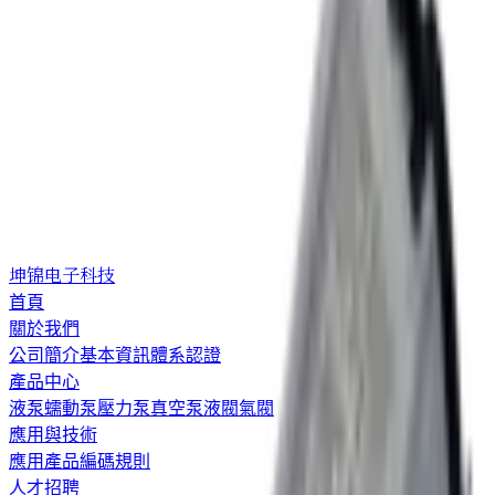
坤锦电子科技
首頁
關於我們
公司簡介
基本資訊
體系認證
產品中心
液泵
蠕動泵
壓力泵
真空泵
液閥
氣閥
應用與技術
應用
產品編碼規則
人才招聘