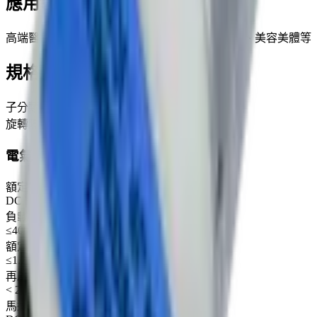
應用領域
高端醫療器械、保健器材、家用電器、廚房衛浴、美容美體等
規格參數
子分類
旋轉隔膜氣泵
電氣參數
額定電壓
DC 3V
負載電流 (300mmHg)
≤400 mA
額定功率
≤1.2W
再啟動電壓
< 2.2 V
馬達額定電壓（建議範圍）