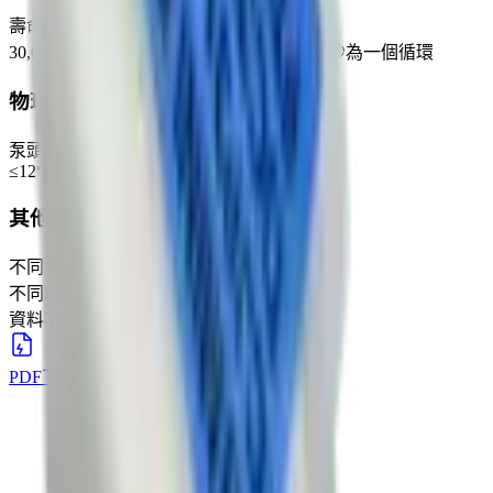
壽命實驗
30,000次, 100CC容積, 充氣7秒停2秒排氣3秒為一個循環
物理規格
泵頭尺寸
≤12*27mm
其他說明
不同電壓規格可定製
不同電壓規格可訂製
資料下載
PDF下載
下載
→