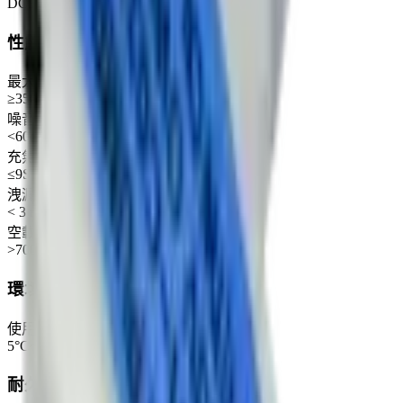
DC3-12V
性能參數
最大壓力
≥350mmHg
噪音
<60dB
充氣時間 (100CC 0~300mmHg)
≤9S
洩漏量
< 3 mmHg/min
空載流量
>700 mL/min
環境條件
使用環境
5°C~45°C, 30~85%RH
耐久性