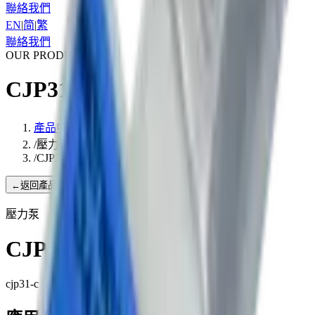
聯絡我們
EN
|
简
|
繁
聯絡我們
OUR PRODUCTS
CJP31-C
產品中心
/
壓力泵
/
CJP31-C
←
返回產品列表
壓力泵
CJP31-C
cjp31-c