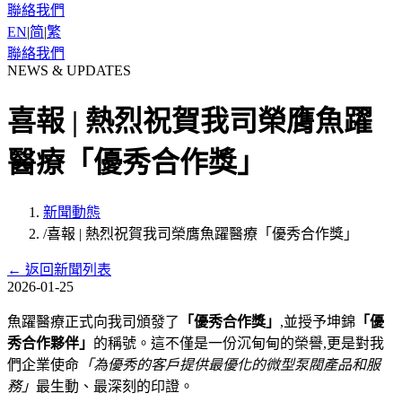
聯絡我們
EN
|
简
|
繁
聯絡我們
NEWS & UPDATES
喜報 | 熱烈祝賀我司榮膺魚躍
醫療「優秀合作獎」
新聞動態
/
喜報 | 熱烈祝賀我司榮膺魚躍醫療「優秀合作獎」
←
返回新聞列表
2026-01-25
魚躍醫療正式向我司頒發了
「優秀合作獎」
,並授予坤錦
「優
秀合作夥伴」
的稱號。這不僅是一份沉甸甸的榮譽,更是對我
們企業使命
「為優秀的客戶提供最優化的微型泵閥產品和服
務」
最生動、最深刻的印證。