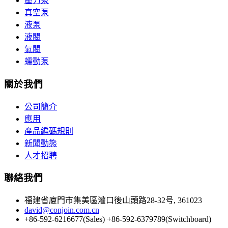
壓力泵
真空泵
液泵
液閥
氣閥
蠕動泵
關於我們
公司簡介
應用
產品編碼規則
新聞動態
人才招聘
聯絡我們
福建省廈門市集美區灌口後山頭路28-32号, 361023
david@conjoin.com.cn
+86-592-6216677(Sales) +86-592-6379789(Switchboard)