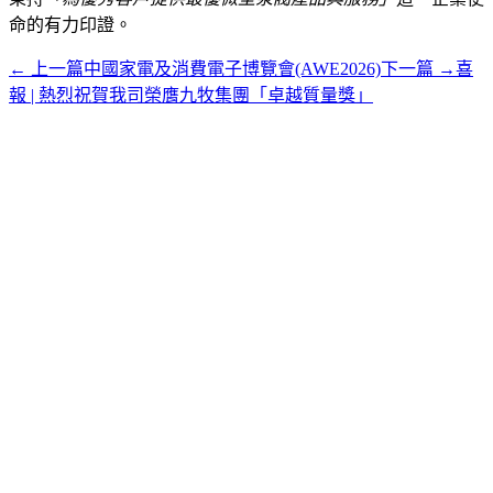
命的有力印證。
←
上一篇
中國家電及消費電子博覽會(AWE2026)
下一篇
→
喜
報 | 熱烈祝賀我司榮膺九牧集團「卓越質量獎」