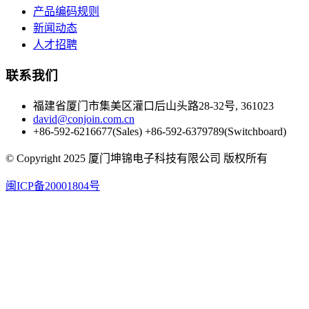
产品编码规则
新闻动态
人才招聘
联系我们
福建省厦门市集美区灌口后山头路28-32号, 361023
david@conjoin.com.cn
+86-592-6216677(Sales) +86-592-6379789(Switchboard)
©
Copyright 2025 厦门坤锦电子科技有限公司 版权所有
闽ICP备20001804号