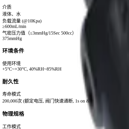
介质
液体、水
负载流量 (@10Kpa)
≥600mL/min
气密压力值（≤3mmHg/15Sec 500cc）
375mmHg
环境条件
使用环境
+5°C~+30°C, 40%RH~85%RH
耐久性
寿命模式
200,000次 (额定电压, 阀门快速通断, 1s on & 1s off 为一个循环)
物理规格
工作模式