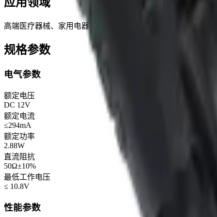
应用领域
高端医疗器械、家用电器、清洁电器等
规格参数
电气参数
额定电压
DC 12V
额定电流
≤294mA
额定功率
2.88W
直流阻抗
50Ω±10%
最低工作电压
≤ 10.8V
性能参数