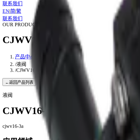
联系我们
EN
|
简
|
繁
联系我们
OUR PRODUCTS
CJWV16-3A
产品中心
/
液阀
/
CJWV16-3A
←
返回产品列表
液阀
CJWV16-3A
cjwv16-3a