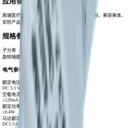
应用领域
高端医疗器械、清洁电器、家用电器、厨房卫浴、美容美体、
安防产品等
规格参数
子分类
旋转隔膜液泵
电气参数
额定电压
DC 3.3 V
空载电流
≤120mA
额定功率
≤0.4W
马达额定电压（建议范围）
DC1.5-6V