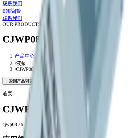
联系我们
EN
|
简
|
繁
联系我们
OUR PRODUCTS
CJWP08-AB
产品中心
/
液泵
/
CJWP08-AB
←
返回产品列表
液泵
CJWP08-AB
cjwp08-ab