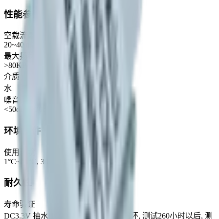
性能参数
空载流量
20~40 mL/min
最大扬程/最大水压
>80KPa
介质
水
噪音
<50dB @30cm
环境条件
使用环境
1°C~45°C, 30%~80%RH
耐久性
寿命验证
DC3.3V 抽水工作10秒, 停10秒为一循环, 测试260小时以后, 测