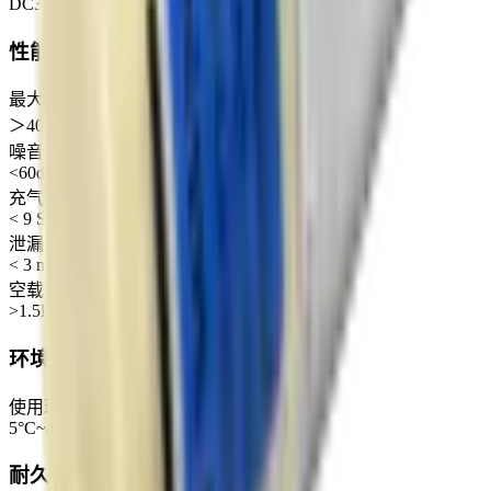
DC3-36V
性能参数
最大压力
＞400mmHg
噪音
<60dB
充气时间
< 9 S
泄漏量
< 3 mmHg/min
空载流量
>1.5L/min
环境条件
使用环境
5°C~45°C, 30%~85%RH
耐久性