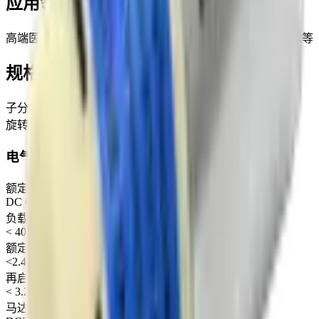
应用领域
高端医疗器械、保健器材、家用电器、厨房卫浴、美容美体等
规格参数
子分类
旋转隔膜气泵
电气参数
额定电压
DC 6 V
负载电流
< 400 mA
额定功率
<2.4W
再启动电压
< 3.2 V
马达额定电压（建议范围）