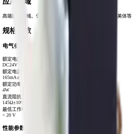
应用领域
高端医疗器械、保健器材、家用电器、厨房卫浴、美容美体等
规格参数
电气参数
额定电压
DC24V
额定电流
165mA±10%
额定功率
4W
直流阻抗
145Ω±10%
最低工作电压
< 20 V
性能参数