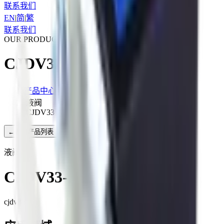
联系我们
EN
|
简
|
繁
联系我们
OUR PRODUCTS
CJDV33-AA
产品中心
/
液阀
/
CJDV33-AA
←
返回产品列表
液阀
CJDV33-AA
cjdv33-aa