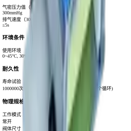
气密压力值（≤3mmHg/15Sec 500cc）
300mmHg
排气速度（300mmHg→15mmHg 50cc）
≤5s
环境条件
使用环境
0~45°C, 30%~85%RH
耐久性
寿命试验
1000000次 (DC12V, 负载-40KPa, 1S通1S断为一个循环)
物理规格
工作模式
常开
阀体尺寸