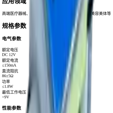
应用领域
高端医疗器械、保健器材、家用电器、厨房卫浴、美容美体等
规格参数
电气参数
额定电压
DC 12V
额定电流
≤150mA
直流阻抗
86±5Ω
功率
≤1.8W
最低工作电压
<9V
性能参数