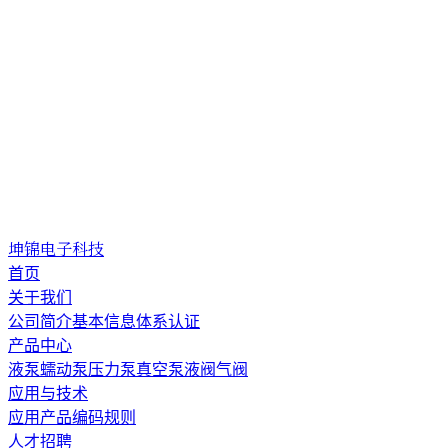
坤锦电子科技
首页
关于我们
公司简介
基本信息
体系认证
产品中心
液泵
蠕动泵
压力泵
真空泵
液阀
气阀
应用与技术
应用
产品编码规则
人才招聘