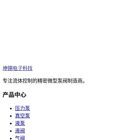
坤锦电子科技
专注流体控制的精密微型泵阀制造商。
产品中心
压力泵
真空泵
液泵
液阀
气阀