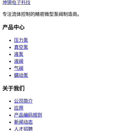
坤锦电子科技
专注流体控制的精密微型泵阀制造商。
产品中心
压力泵
真空泵
液泵
液阀
气阀
蠕动泵
关于我们
公司简介
应用
产品编码规则
新闻动态
人才招聘