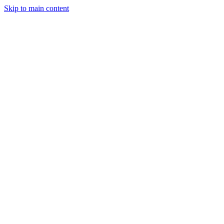
Skip to main content