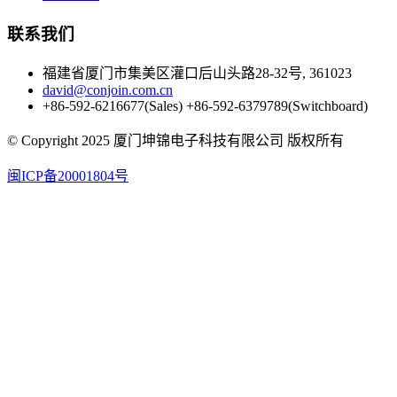
联系我们
福建省厦门市集美区灌口后山头路28-32号, 361023
david@conjoin.com.cn
+86-592-6216677(Sales) +86-592-6379789(Switchboard)
©
Copyright 2025 厦门坤锦电子科技有限公司 版权所有
闽ICP备20001804号