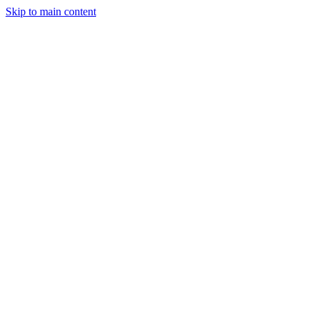
Skip to main content